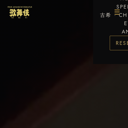
SPE
☰
古希 · CH
E
A
RES